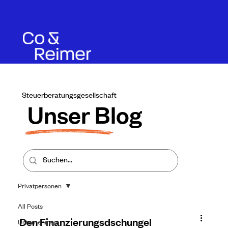
Steuerberatungsgesellschaft
Unser Blog
Privatpersonen
All Posts
Den Finanzierungsdschungel
Unternehmen