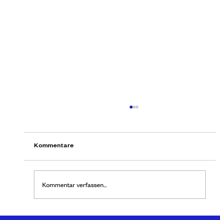
Umwandlung in eine GmbH
Sie möchten Ihr Einzelunternehmen in eine GmbH
oder sogar GmbH & Co. KG umwandeln, um die
Kommentare
persönliche Haftung und die Steuerlast zu...
Kommentar verfassen...