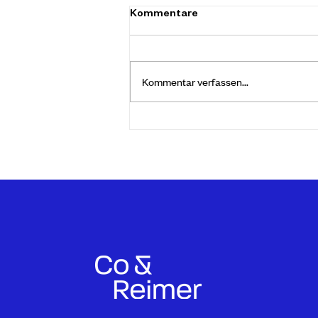
Zeitmanagement
Kommentare
Die Kunst des Zeitmanagements
besteht darin, aus einem Arbeitstag
oder einer Arbeitswoche ein
Kommentar verfassen...
Optimum an Arbeitsergebnissen zu
gewinnen....