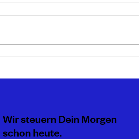
Unternehmertestament:
Unte
Verantwortungsvolle
ein 
Nachfolgeplanung
Erfo
Die letztwillige Verfügung eines
Unter
Unternehmers, sei es ein
Unter
Testament, ein Erbvertrag oder ein
ob es
gemeinschaftliches
Bewer
Ehegattentestament ist...
Erbau
die...
Wir steuern Dein Morgen
schon heute.