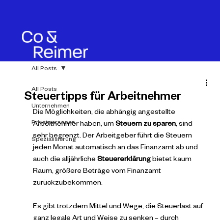
All Posts
All Posts
Steuertipps für Arbeitnehmer
Unternehmen
Die Möglichkeiten, die abhängig angestellte 
Privatpersonen
Arbeitnehmer haben, um 
Steuern zu sparen
, sind 
sehr begrenzt. Der Arbeitgeber führt die Steuern 
Spezialisierung
jeden Monat automatisch an das Finanzamt ab und 
auch die alljährliche 
Steuererklärung
 bietet kaum 
Raum, größere Beträge vom Finanzamt 
zurückzubekommen.
Es gibt trotzdem Mittel und Wege, die Steuerlast auf 
ganz legale Art und Weise zu senken – durch 