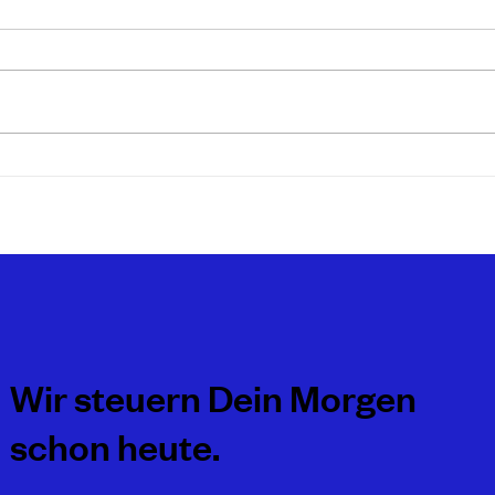
von 
Sie möchten Ihr Einzelunternehmen
Die K
in eine GmbH oder sogar GmbH &
führt 
Co. KG umwandeln, um die
Anwen
persönliche Haftung und die
Konse
Steuerlast zu...
Sie fit.
Wir steuern Dein Morgen
schon heute.