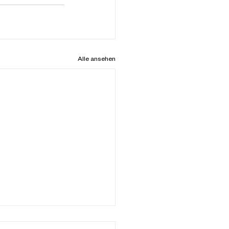
Alle ansehen
tzsteuer – profitieren Sie