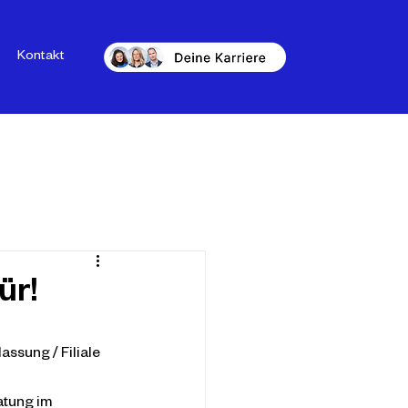
Kontakt
ür!
ssung / Filiale 
atung im 