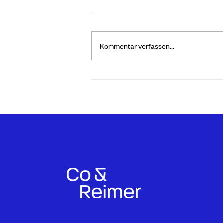
sichern Ihre Finanzen
Analysieren, planen, beraten – das
sind die drei Grundpfeiler einer
Kommentar verfassen...
kompetenten Vermögensberatung.
Individuelle Beratung Wir
besprechen...